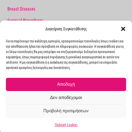
Breast Diseases
Surgical Procedures
Διαχείριση Συγκατάθεσης
Heredity
Για να παρέχουμε την καλύτερη εμπειρία, χρησιμοποιούμε τεχνολογίες όπως cookies για
Media
την αποθήκευση ή/και την πρόσβαση σε πληροφορίες συσκευών. Η συγκατάθεση για τις
εν λόγω τεχνολογίες θα μας επιτρέψει να επεξεργαστούμε δεδομένα προσωπικού
Contact
χαρακτήρα, όπως συμπεριφορά περιήγησης ή μοναδικά αναγνωριστικά σε αυτόν τον
ιστότοπο. Η μη συγκατάθεση ή η ανάκληση της συγκατάθεσης, μπορεί να επηρεάσει
Terms of use
αρνητικά ορισμένες λειτουργίες και δυνατότητες.
Αποδοχή
Contact
Δεν αποδέχομαι
4 Caesarea Street, Athens P.K. 11527
Προβολή προτιμήσεων
(near Hippocrates Hospital)
Pavlou Mela 6, Peristeri (MEDIFIRST)
Πολιτική Cookies
Levidou 16, Kifissia (HHG Health Spot Group)