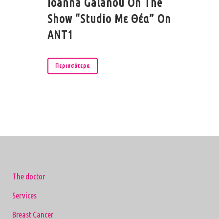
Ioanna Galanou On The
Show “Studio Με Θέα” On
ANT1
Περισσότερα
The doctor
Services
Breast Cancer