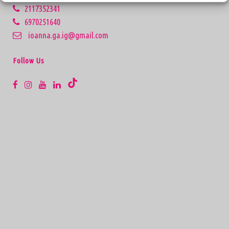
2117352341
6970251640
ioanna.ga.ig@gmail.com
Follow Us