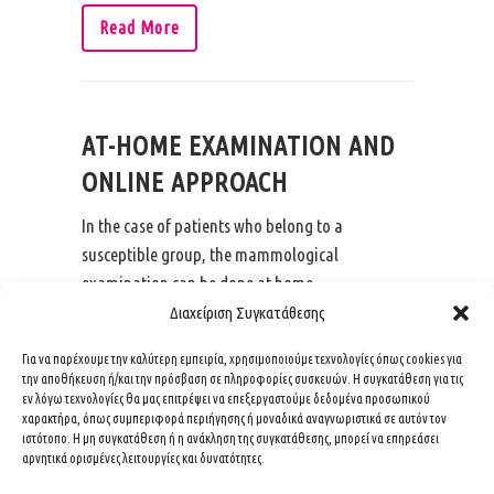
Read More
AT-HOME EXAMINATION AND
ONLINE APPROACH
In the case of patients who belong to a
susceptible group, the mammological
examination can be done at home.
Διαχείριση Συγκατάθεσης
Read More
Για να παρέχουμε την καλύτερη εμπειρία, χρησιμοποιούμε τεχνολογίες όπως cookies για
την αποθήκευση ή/και την πρόσβαση σε πληροφορίες συσκευών. Η συγκατάθεση για τις
εν λόγω τεχνολογίες θα μας επιτρέψει να επεξεργαστούμε δεδομένα προσωπικού
HOLISTIC TREATMENT
χαρακτήρα, όπως συμπεριφορά περιήγησης ή μοναδικά αναγνωριστικά σε αυτόν τον
ιστότοπο. Η μη συγκατάθεση ή η ανάκληση της συγκατάθεσης, μπορεί να επηρεάσει
αρνητικά ορισμένες λειτουργίες και δυνατότητες.
The holistic treatment of all forms of cancer is