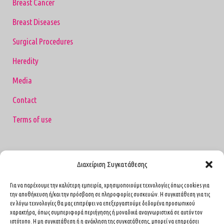
Breast Cancer
Breast Diseases
Surgical Procedures
Heredity
Media
Contact
Terms of use
Διαχείριση Συγκατάθεσης
Contact
Για να παρέχουμε την καλύτερη εμπειρία, χρησιμοποιούμε τεχνολογίες όπως cookies για
4 Caesarea Street, Athens P.K. 11527
την αποθήκευση ή/και την πρόσβαση σε πληροφορίες συσκευών. Η συγκατάθεση για τις
(near Hippocrates Hospital)
εν λόγω τεχνολογίες θα μας επιτρέψει να επεξεργαστούμε δεδομένα προσωπικού
Pavlou Mela 6, Peristeri (MEDIFIRST)
χαρακτήρα, όπως συμπεριφορά περιήγησης ή μοναδικά αναγνωριστικά σε αυτόν τον
ιστότοπο. Η μη συγκατάθεση ή η ανάκληση της συγκατάθεσης, μπορεί να επηρεάσει