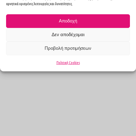
Levidou 16, Kifissia (HHG Health Spot Group)
αρνητικά ορισμένες λειτουργίες και δυνατότητες.
2117352341
6970251640
Αποδοχή
ioanna.ga.ig@gmail.com
Δεν αποδέχομαι
Follow Us
Προβολή προτιμήσεων
Πολιτική Cookies