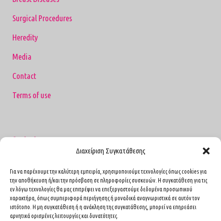
Surgical Procedures
Heredity
Media
Contact
Terms of use
Contact
Διαχείριση Συγκατάθεσης
4 Caesarea Street, Athens P.K. 11527
Για να παρέχουμε την καλύτερη εμπειρία, χρησιμοποιούμε τεχνολογίες όπως cookies για
(near Hippocrates Hospital)
την αποθήκευση ή/και την πρόσβαση σε πληροφορίες συσκευών. Η συγκατάθεση για τις
Pavlou Mela 6, Peristeri (MEDIFIRST)
εν λόγω τεχνολογίες θα μας επιτρέψει να επεξεργαστούμε δεδομένα προσωπικού
χαρακτήρα, όπως συμπεριφορά περιήγησης ή μοναδικά αναγνωριστικά σε αυτόν τον
Levidou 16, Kifissia (HHG Health Spot Group)
ιστότοπο. Η μη συγκατάθεση ή η ανάκληση της συγκατάθεσης, μπορεί να επηρεάσει
2117352341
αρνητικά ορισμένες λειτουργίες και δυνατότητες.