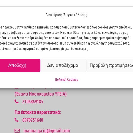
Διαχείριση Συγκατάθεσης
 να παρέχουμε την καλύτερη εμπειρία, χρησιμοποιούμε τεχνολογίες όπως cookies για την αποθήκε
Επικοινωνία
αι την πρόσβαση σε πληροφορίες συσκευών. Η συγκατάθεση για τις εν λόγω τεχνολογίες θα μας
τρέψει να επεξεργαστούμε δεδομένα προσωπικού χαρακτήρα, όπως συμπεριφορά περιήγησης ή
αδικά αναγνωριστικά σε αυτόν τον ιστότοπο. Η μη συγκατάθεση ή η ανάκληση της συγκατάθεσης,
1ο Ιατρείο
εί να επηρεάσει αρνητικά ορισμένες λειτουργίες και δυνατότητες.
Καισαρείας 4, Αθήνα Τ.Κ. 11527
(Πλησίον Ιπποκρατείου Νοσοκομείου)
Αποδοχή
Δεν αποδέχομαι
Προβολή προτιμήσεω
2117352341
2ο Ιατρείο
Πολιτική Cookies
Ιπποκράτους 21, Μαρούσι Τ.Κ. 15123
(Έναντι Νοσοκομείου ΥΓΕΙΑ)
2106869185
Για έκτακτα περιστατικά:
6970251640
ioanna.ga.ig@gmail.com