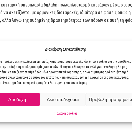
κυτταρική υπερπλασία δηλαδή πολλαπλασιασμό κυττάρων μέσα στους γ
νό να σχετίζονται με ορμονικές διαταραχές, ιδιαίτερα σε φάσεις όπως
, αλλά λόγω της αυξημένης δραστηριότητας των πόρων σε αυτή τη φάση,
μα Μαστού
Διαχείριση Συγκατάθεσης
άνουν:
 να παρέχουμε την καλύτερη εμπειρία, χρησιμοποιούμε τεχνολογίες όπως cookies για την αποθήκε
αι την πρόσβαση σε πληροφορίες συσκευών. Η συγκατάθεση για τις εν λόγω τεχνολογίες θα μας
πτωμα. Το υγρό μπορεί να είναι αιματηρό, σκουρόχρωμο ή κιτρινωπό. Σ
τρέψει να επεξεργαστούμε δεδομένα προσωπικού χαρακτήρα, όπως συμπεριφορά περιήγησης ή
αδικά αναγνωριστικά σε αυτόν τον ιστότοπο. Η μη συγκατάθεση ή η ανάκληση της συγκατάθεσης,
εί να επηρεάσει αρνητικά ορισμένες λειτουργίες και δυνατότητες.
ις, ειδικά αν το θήλωμα έχει μεγαλώσει αρκετά, μπορεί να εντοπιστεί μ
ι συνήθως όταν υπάρχει απόφραξη του πόρου.
Αποδοχή
Δεν αποδέχομαι
Προβολή προτιμήσεω
ό και εντοπίζεται τυχαία σε κάποιον τακτικό προληπτικό απεικονιστι
Πολιτική Cookies