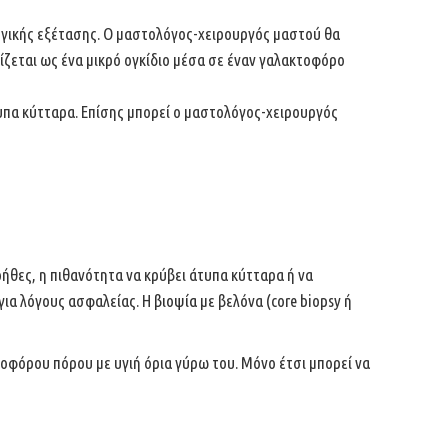
ογικής εξέτασης. Ο μαστολόγος-χειρουργός μαστού θα
ζεται ως ένα μικρό ογκίδιο μέσα σε έναν γαλακτοφόρο
τυπα κύτταρα. Επίσης μπορεί ο μαστολόγος-χειρουργός
ήθες, η πιθανότητα να κρύβει
άτυπα κύτταρα ή να
για
λόγους ασφαλείας. Η
βιοψία
με βελόνα (core biopsy ή
οφόρου πόρου με υγιή όρια
γύρω του. Μόνο έτσι μπορεί να