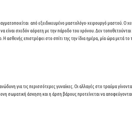
αγματοποιείται από εξειδικευμένο μαστολόγο-χειρουργό μαστού.
Ο χε
τε να είναι σχεδόν αόρατη με την πάροδο του χρόνου. Δεν τοποθετούντ
ο.
Η ασθενής επιστρέφει στο σπίτι της την ίδια ημέρα, μία ώρα μετά το 
ανώδυνη για τις
περισσότερες γυναίκες. Οι αλλαγές στο τραύμα γίνοντ
ντονη σωματική
άσκηση και η άρση βάρους προτείνεται να αποφεύγονται