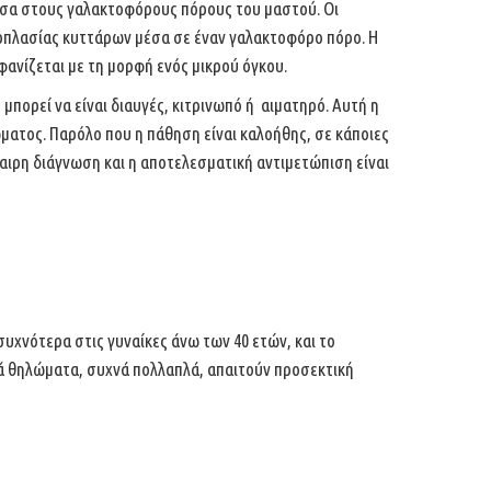
έσα στους γαλακτοφόρους πόρους του
μαστού. Οι
ερπλασίας κυττάρων μέσα σε έναν γαλακτοφόρο πόρο. Η
φανίζεται με τη μορφή ενός μικρού
όγκου.
 μπορεί να είναι
διαυγές, κιτρινωπό ή αιματηρό. Αυτή η
ατος. Παρόλο που η πάθηση είναι καλοήθης, σε κάποιες
αιρη διάγνωση και η
αποτελεσματική αντιμετώπιση είναι
 συχνότερα στις γυναίκες άνω των 40
ετών, και το
κά θηλώματα, συχνά
πολλαπλά, απαιτούν προσεκτική