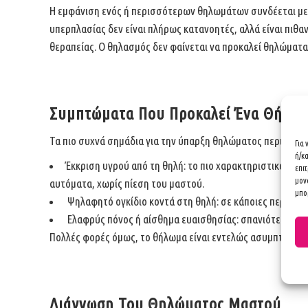
Η εμφάνιση ενός ή περισσότερων θηλωμάτων συνδέεται με 
υπερπλασίας δεν είναι πλήρως κατανοητές, αλλά είναι πιθα
θεραπείας. Ο θηλασμός δεν φαίνεται να προκαλεί θηλώματα
Συμπτώματα Που Προκαλεί Ένα Θήλω
Τα πιο συχνά σημάδια για την ύπαρξη θηλώματος περιλαμβ
Για
ή/κ
Έκκριση υγρού από τη θηλή: το πιο χαρακτηριστικό σύμ
επι
μον
αυτόματα, χωρίς πίεση του μαστού.
μπορ
Ψηλαφητό ογκίδιο κοντά στη θηλή: σε κάποιες περιπτώσε
Ελαφρύς πόνος ή αίσθημα ευαισθησίας: σπανιότερα, κα
Πολλές φορές όμως, το θήλωμα είναι εντελώς ασυμπτωματικ
Διάγνωση Του Θηλώματος Μαστού