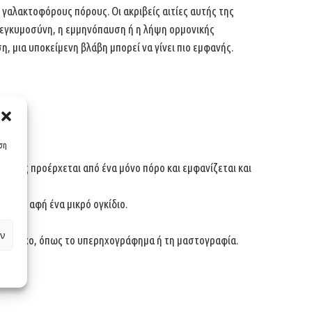
αλακτοφόρους πόρους. Οι ακριβείς αιτίες αυτής της
 η εγκυμοσύνη, η εμμηνόπαυση ή η λήψη ορμονικής
 μια υποκείμενη βλάβη μπορεί να γίνει πιο εμφανής.
υση
υνήθως προέρχεται από ένα μόνο πόρο και εμφανίζεται και
ε την αφή ένα μικρό ογκίδιο.
ν
κό έλεγχο, όπως το υπερηχογράφημα ή τη μαστογραφία.