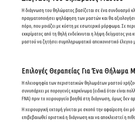
Η διάγνωση του θηλώματος βασίζεται σε ένα συνδυασμό κλ
πραγματοποιήσει ψηλάφηση των μαστών και θα αξιολογήσει
πόρο, που μοιάζει με κύστη με εσωτερικό μόρφωμα. Σε περ
εκκρίματος από τη θηλή ενδείκνυται η λήψη δείγματος για
μαστού να ζητήσει συμπληρωματικό απεικονιστικό έλεγχο 
Επιλογές Θεραπείας Για Ένα Θήλωμα 
Η πλειοψηφία των περιστατικών θηλωμάτων μαστού χρήζο
συνυπάρχει με πορογενές καρκίνωμα (ειδικά όταν είναι
πολλ
FNA) πριν το χειρουργείο
βοηθά στη διάγνωση, όμως δεν αρ
Η χειρουργική εκτομή γίνεται με σκοπό την αφαίρεση όχι μό
επιβεβαιωθεί οριστικά η διάγνωση και να
αποκλειστεί η πιθ