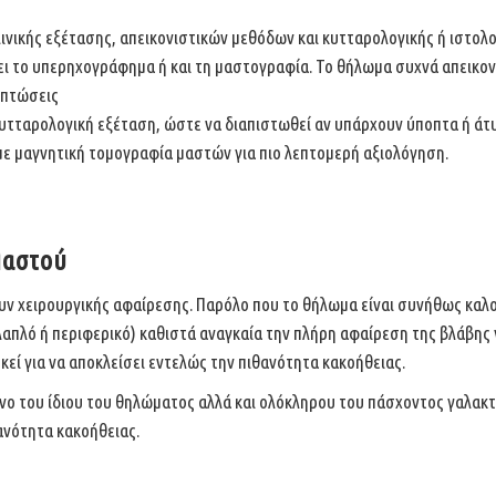
ινικής εξέτασης, απεικονιστικών μεθόδων και κυτταρολογικής ή ιστολ
 το υπερηχογράφημα ή και τη μαστογραφία. Το θήλωμα συχνά απεικονί
ιπτώσεις
 κυτταρολογική εξέταση, ώστε να διαπιστωθεί αν υπάρχουν ύποπτα ή ά
με μαγνητική τομογραφία μαστών για πιο λεπτομερή αξιολόγηση.
Μαστού
υν χειρουργικής
αφαίρεσης. Παρόλο που το θήλωμα είναι συνήθως καλο
απλό ή περιφερικό) καθιστά αναγκαία την πλήρη αφαίρεση της βλάβης 
κεί για να αποκλείσει εντελώς την πιθανότητα
κακοήθειας.
νο του ίδιου του
θηλώματος αλλά και ολόκληρου του πάσχοντος γαλακτ
ανότητα κακοήθειας.