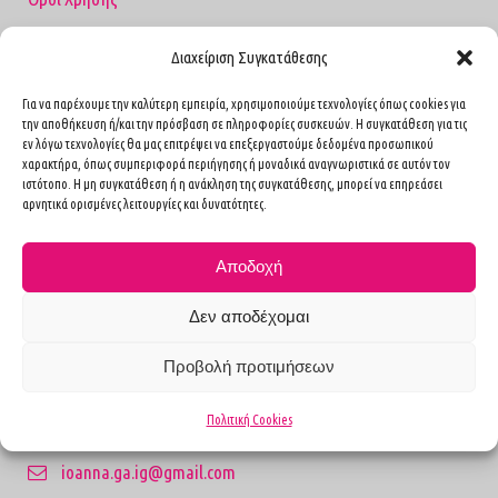
Διαχείριση Συγκατάθεσης
Επικοινωνία
Για να παρέχουμε την καλύτερη εμπειρία, χρησιμοποιούμε τεχνολογίες όπως cookies για
την αποθήκευση ή/και την πρόσβαση σε πληροφορίες συσκευών. Η συγκατάθεση για τις
εν λόγω τεχνολογίες θα μας επιτρέψει να επεξεργαστούμε δεδομένα προσωπικού
1ο Ιατρείο
χαρακτήρα, όπως συμπεριφορά περιήγησης ή μοναδικά αναγνωριστικά σε αυτόν τον
Καισαρείας 4, Αθήνα Τ.Κ. 11527
ιστότοπο. Η μη συγκατάθεση ή η ανάκληση της συγκατάθεσης, μπορεί να επηρεάσει
αρνητικά ορισμένες λειτουργίες και δυνατότητες.
(Πλησίον Ιπποκρατείου Νοσοκομείου)
2117352341
Αποδοχή
2ο Ιατρείο
Ιπποκράτους 21, Μαρούσι Τ.Κ. 15123
Δεν αποδέχομαι
(Έναντι Νοσοκομείου ΥΓΕΙΑ)
2106869185
Προβολή προτιμήσεων
Για έκτακτα περιστατικά:
Πολιτική Cookies
6970251640
ioanna.ga.ig@gmail.com