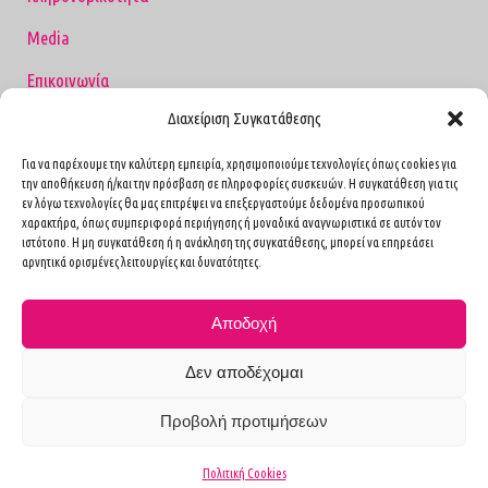
Media
Επικοινωνία
Διαχείριση Συγκατάθεσης
Όροι Χρήσης
Για να παρέχουμε την καλύτερη εμπειρία, χρησιμοποιούμε τεχνολογίες όπως cookies για
την αποθήκευση ή/και την πρόσβαση σε πληροφορίες συσκευών. Η συγκατάθεση για τις
εν λόγω τεχνολογίες θα μας επιτρέψει να επεξεργαστούμε δεδομένα προσωπικού
Επικοινωνία
χαρακτήρα, όπως συμπεριφορά περιήγησης ή μοναδικά αναγνωριστικά σε αυτόν τον
ιστότοπο. Η μη συγκατάθεση ή η ανάκληση της συγκατάθεσης, μπορεί να επηρεάσει
αρνητικά ορισμένες λειτουργίες και δυνατότητες.
1ο Ιατρείο
Καισαρείας 4, Αθήνα Τ.Κ. 11527
Αποδοχή
(Πλησίον Ιπποκρατείου Νοσοκομείου)
2117352341
Δεν αποδέχομαι
2ο Ιατρείο
Προβολή προτιμήσεων
Ιπποκράτους 21, Μαρούσι Τ.Κ. 15123
(Έναντι Νοσοκομείου ΥΓΕΙΑ)
Πολιτική Cookies
2106869185