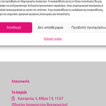
αι την πρόσβαση σε πληροφορίες συσκευών. Η συγκατάθεση για τις εν λόγω τεχνολογίες θα μας
τρέψει να επεξεργαστούμε δεδομένα προσωπικού χαρακτήρα, όπως συμπεριφορά περιήγησης ή
μματίζεται μεταξύ 7ης και 14ης μέρας του εμμηνορρυσιακού κύκλου.
αδικά αναγνωριστικά σε αυτόν τον ιστότοπο. Η μη συγκατάθεση ή η ανάκληση της συγκατάθεσης,
εί να επηρεάσει αρνητικά ορισμένες λειτουργίες και δυνατότητες.
ς ιατρικής. Πραγματοποιείται έγχυση γλυκόζης με μικρή ποσότητα ραδι
Αποδοχή
Δεν αποδέχομαι
Προβολή προτιμήσεω
Πολιτική Cookies
Επικοινωνία
1ο Ιατρείο
Καισαρείας 4, Αθήνα Τ.Κ. 11527
(Πλησίον Ιπποκρατείου Νοσοκομείου)