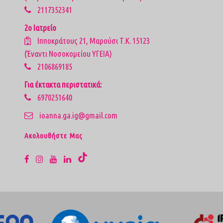
2117352341
2ο Ιατρείο
Ιπποκράτους 21, Μαρούσι Τ.Κ. 15123
(Έναντι Νοσοκομείου ΥΓΕΙΑ)
2106869185
Για έκτακτα περιστατικά:
6970251640
ioanna.ga.ig@gmail.com
Aκολουθήστε Μας