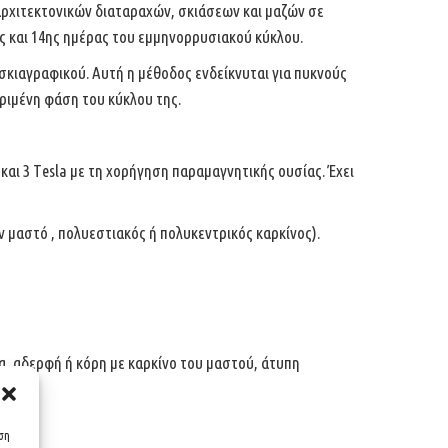
 αρχιτεκτονικών διαταραχών, σκιάσεων και μαζών σε
ς και 14ης ημέρας του εμμηνορρυσιακού κύκλου.
σκιαγραφικού. Αυτή η μέθοδος ενδείκνυται για πυκνούς
κριμένη φάση του κύκλου της.
αι 3 Τesla με τη χορήγηση παραμαγνητικής ουσίας. Έχει
 μαστό , πολυεστιακός ή πολυκεντρικός καρκίνος).
α, αδερφή ή κόρη με καρκίνο του μαστού, άτυπη
υση