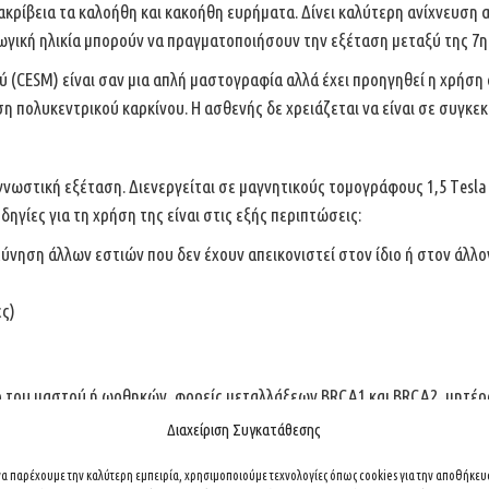
ακρίβεια τα καλοήθη και κακοήθη ευρήματα. Δίνει καλύτερη ανίχνευση
ωγική ηλικία μπορούν να πραγματοποιήσουν την εξέταση μεταξύ της 7η
(CESM) είναι σαν μια απλή μαστογραφία αλλά έχει προηγηθεί η χρήση 
ση πολυκεντρικού καρκίνου. Η ασθενής δε χρειάζεται να είναι σε συγκε
ωστική εξέταση. Διενεργείται σε μαγνητικούς τομογράφους 1,5 Τesla κ
δηγίες για τη χρήση της είναι στις εξής περιπτώσεις:
ύνηση άλλων εστιών που δεν έχουν απεικονιστεί στον ίδιο ή στον άλλον
ες)
νο του μαστού ή ωοθηκών, φορείς μεταλλάξεων BRCA1 και BRCA2, μητέρ
οβόλησης θώρακα σε ηλικία μεταξύ 10 και 30 ετών)
Διαχείριση Συγκατάθεσης
 να παρέχουμε την καλύτερη εμπειρία, χρησιμοποιούμε τεχνολογίες όπως cookies για την αποθήκε
ά την εισαγωγική χημειοθεραπεία (πριν το χειρουργείο).