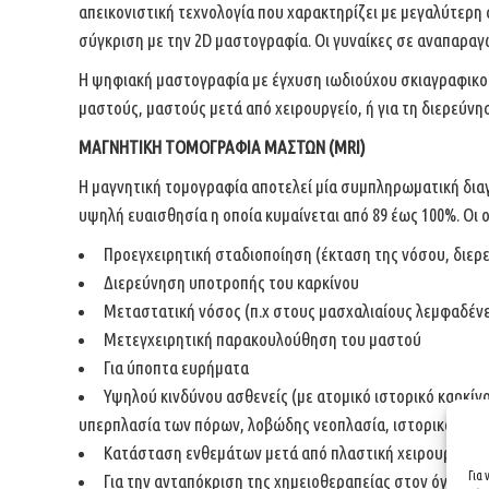
απεικονιστική τεχνολογία που χαρακτηρίζει με μεγαλύτερη 
σύγκριση με την 2D μαστογραφία. Oι γυναίκες σε αναπαραγ
Η ψηφιακή μαστογραφία με έγχυση ιωδιούχου σκιαγραφικού 
μαστούς, μαστούς μετά από χειρουργείο, ή για τη διερεύνη
ΜΑΓΝΗΤΙΚΗ ΤΟΜΟΓΡΑΦΙΑ ΜΑΣΤΩΝ (MRI)
H μαγνητική τομογραφία αποτελεί μία συμπληρωματική διαγν
υψηλή ευαισθησία η οποία κυμαίνεται από 89 έως 100%. Οι ο
Προεγχειρητική σταδιοποίηση (έκταση της νόσου, διερε
Διερεύνηση υποτροπής του καρκίνου
Μεταστατική νόσος (π.χ στους μασχαλιαίους λεμφαδέν
Μετεγχειρητική παρακουλούθηση του μαστού
Για ύποπτα ευρήματα
Υψηλού κινδύνου ασθενείς (με ατομικό ιστορικό καρκί
υπερπλασία των πόρων, λοβώδης νεοπλασία, ιστορικό ακτιν
Κατάσταση ενθεμάτων μετά από πλαστική χειρουργική
Για
Για την ανταπόκριση της χημειοθεραπείας στον όγκο κατ