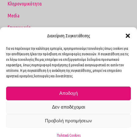
Κληρονομικότητα
Media
Επικοινωνία
Διαχείριση Συγκατάθεσης
Όροι Χρήσης
Για να παρέχουμε την καλύτερη εμπειρία, χρησιμοποιούμε τεχνολογίες όπως cookies για
την αποθήκευση ή/και την πρόσβαση σε πληροφορίες συσκευών. Η συγκατάθεση για τις
εν λόγω τεχνολογίες θα μας επιτρέψει να επεξεργαστούμε δεδομένα προσωπικού
χαρακτήρα, όπως συμπεριφορά περιήγησης ή μοναδικά αναγνωριστικά σε αυτόν τον
Επικοινωνία
ιστότοπο. Η μη συγκατάθεση ή η ανάκληση της συγκατάθεσης, μπορεί να επηρεάσει
αρνητικά ορισμένες λειτουργίες και δυνατότητες.
1ο Ιατρείο
Καισαρείας 4, Αθήνα Τ.Κ. 11527
Αποδοχή
(Πλησίον Ιπποκρατείου Νοσοκομείου)
2117352341
Δεν αποδέχομαι
2ο Ιατρείο
Προβολή προτιμήσεων
Ιπποκράτους 21, Μαρούσι Τ.Κ. 15123
(Έναντι Νοσοκομείου ΥΓΕΙΑ)
Πολιτική Cookies