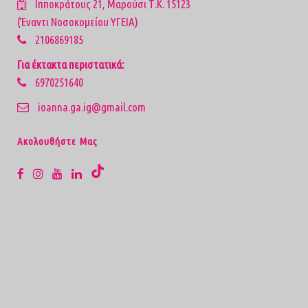
Ιπποκράτους 21, Μαρούσι Τ.Κ. 15123
(Έναντι Νοσοκομείου ΥΓΕΙΑ)
2106869185
Για έκτακτα περιστατικά:
6970251640
ioanna.ga.ig@gmail.com
Aκολουθήστε Μας