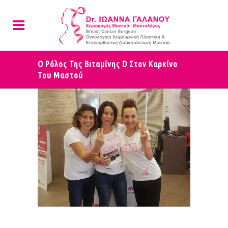
Ο Ρόλος Της Βιταμίνης D Στον Καρκίνο
Του Μαστού