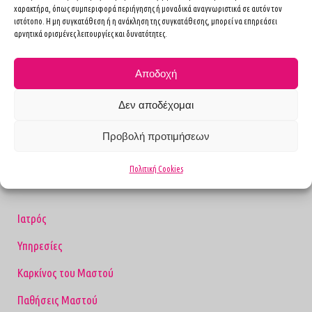
χαρακτήρα, όπως συμπεριφορά περιήγησης ή μοναδικά αναγνωριστικά σε αυτόν τον
εξετάσεις, όπως ψηφιακή μαστογραφία και
ιστότοπο. Η μη συγκατάθεση ή η ανάκληση της συγκατάθεσης, μπορεί να επηρεάσει
υπερηχογράφημα μαστών, σε νεαρή
αρνητικά ορισμένες λειτουργίες και δυνατότητες.
ηλικία, κρίνονται απαραίτητες για την πρόληψη
του καρκίνου του μαστού.
Αποδοχή
Δεν αποδέχομαι
Προβολή προτιμήσεων
Πολιτική Cookies
Ιατρός
Υπηρεσίες
Καρκίνος του Μαστού
Παθήσεις Μαστού