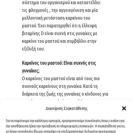
σύστημα του οργανισμού και καταστέλλει
τις φλεγμονές , την αγγειογένεση και μία
μελλοντική μετάσταση καρκίνου του
μαστού. Έχει παρατηρηθεί ότι η έλλειψη
βιταμίνης D είναι συχνή στις γυναίκες με
καρκίνο του μαστού και συμβάλλει στην
εξέλιξή του.
Καρκίνος του μαστού: Είναι συχνός στις
γυναίκες;
Ο καρκίνος του μαστού είναι από τους πιο
συχνούς καρκίνους στη γυναίκα. Κατά τη
διάρκεια της ζωής της γυναίκας ο κίνδυνος για
καρκίνο του μαστού είναι υψηλός.
Διαχείριση Συγκατάθεσης
Τα στατιστικά στοιχεία δείχνουν ότι 1 γυναίκα
στις 8 νοσεί. Για τον λόγο αυτό, τόσο
Για να παρέχουμε την καλύτερη εμπειρία, χρησιμοποιούμε τεχνολογίες όπως cookies για
ο μαστολογικός έλεγχος από εξειδικευμένο
την αποθήκευση ή/και την πρόσβαση σε πληροφορίες συσκευών. Η συγκατάθεση για τις
μαστολόγο όσο και οι διαγνωστικές
εν λόγω τεχνολογίες θα μας επιτρέψει να επεξεργαστούμε δεδομένα προσωπικού