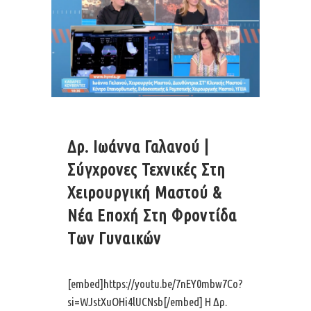
Δρ. Ιωάννα Γαλανού |
Σύγχρονες Τεχνικές Στη
Χειρουργική Μαστού &
Νέα Εποχή Στη Φροντίδα
Των Γυναικών
[embed]https://youtu.be/7nEY0mbw7Co?
si=WJstXuOHi4lUCNsb[/embed] Η Δρ.