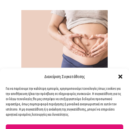
Διαχείριση Συγκατάθεσης
Καρκίνος Του Μαστού
Για να παρέχουμε την καλύτερη εμπειρία, χρησιμοποιούμε τεχνολογίες όπως cookies για
την αποθήκευση ή/και την πρόσβαση σε πληροφορίες συσκευών. Η συγκατάθεση για τις
Στην Εγκυμοσύνη Και Τη
εν λόγω τεχνολογίες θα μας επιτρέψει να επεξεργαστούμε δεδομένα προσωπικού
χαρακτήρα, όπως συμπεριφορά περιήγησης ή μοναδικά αναγνωριστικά σε αυτόν τον
Γαλουχία
ιστότοπο. Η μη συγκατάθεση ή η ανάκληση της συγκατάθεσης, μπορεί να επηρεάσει
αρνητικά ορισμένες λειτουργίες και δυνατότητες.
Ο καρκίνος του μαστού στην
εγκυμοσύνη είναι μια σπάνια αλλά