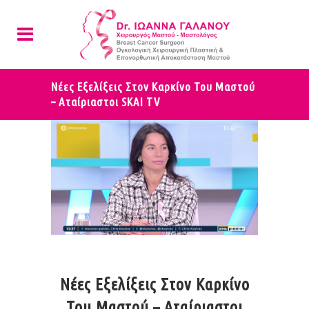
Nέες Eξελίξεις Στον Kαρκίνο Του Mαστού
– Αταίριαστοι SKAI TV
Nέες Eξελίξεις Στον Kαρκίνο
Του Mαστού – Αταίριαστοι