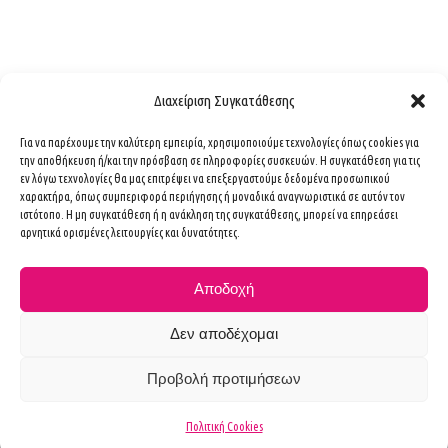
Διαχείριση Συγκατάθεσης
Για να παρέχουμε την καλύτερη εμπειρία, χρησιμοποιούμε τεχνολογίες όπως cookies για
την αποθήκευση ή/και την πρόσβαση σε πληροφορίες συσκευών. Η συγκατάθεση για τις
εν λόγω τεχνολογίες θα μας επιτρέψει να επεξεργαστούμε δεδομένα προσωπικού
χαρακτήρα, όπως συμπεριφορά περιήγησης ή μοναδικά αναγνωριστικά σε αυτόν τον
ιστότοπο. Η μη συγκατάθεση ή η ανάκληση της συγκατάθεσης, μπορεί να επηρεάσει
Ιατρός
αρνητικά ορισμένες λειτουργίες και δυνατότητες.
Υπηρεσίες
Αποδοχή
Καρκίνος του Μαστού
Δεν αποδέχομαι
Παθήσεις Μαστού
Προβολή προτιμήσεων
Χειρουργικές Επεμβάσεις
Κληρονομικότητα
Πολιτική Cookies