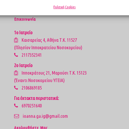
Πολιτική Cookies
Επικοινωνία
1ο Ιατρείο
Καισαρείας 4, Αθήνα Τ.Κ. 11527
(Πλησίον Ιπποκρατείου Νοσοκομείου)
2117352341
2ο Ιατρείο
Ιπποκράτους 21, Μαρούσι Τ.Κ. 15123
(Έναντι Νοσοκομείου ΥΓΕΙΑ)
2106869185
Για έκτακτα περιστατικά:
6970251640
ioanna.ga.ig@gmail.com
Aκολουθήστε Μας