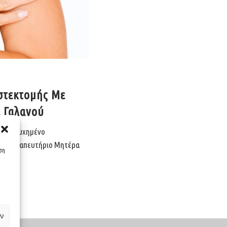
στεκτομής Με
α Γαλανού
ο επιτυχημένο
το θεραπευτήριο
Μητέρα
υση
ν