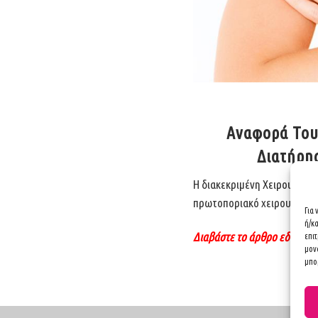
Αναφορά Του
Διατήρησ
H διακεκριμένη
Χειρουργός 
πρωτοποριακό χειρουργείο 
Για
ή/κ
Διαβάστε το άρθρο εδώ
επι
μον
μπορ