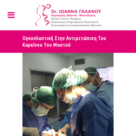
Ογκοπλαστική Στην Αντιμετώπιση Του
Καρκίνου Του Μαστού