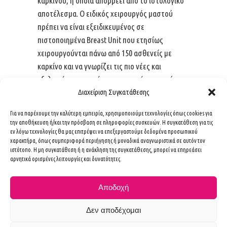
καρκίνου, η οποία απορρέει από το ιστολογικό
αποτέλεσμα. Ο ειδικός χειρουργός μαστού
πρέπει να είναι εξειδικευμένος σε
πιστοποιημένα Breast Unit που ετησίως
χειρουργούνται πάνω από 150 ασθενείς με
καρκίνο και να γνωρίζει τις πιο νέες και
εξελιγμένες τεχνικές χειρουργικής μαστού σε
Διαχείριση Συγκατάθεσης
διεθνή επίπεδο.
Για να παρέχουμε την καλύτερη εμπειρία, χρησιμοποιούμε τεχνολογίες όπως cookies για
την αποθήκευση ή/και την πρόσβαση σε πληροφορίες συσκευών. Η συγκατάθεση για τις
εν λόγω τεχνολογίες θα μας επιτρέψει να επεξεργαστούμε δεδομένα προσωπικού
χαρακτήρα, όπως συμπεριφορά περιήγησης ή μοναδικά αναγνωριστικά σε αυτόν τον
ιστότοπο. Η μη συγκατάθεση ή η ανάκληση της συγκατάθεσης, μπορεί να επηρεάσει
αρνητικά ορισμένες λειτουργίες και δυνατότητες.
Αποδοχή
Ιατρός
Δεν αποδέχομαι
Υπηρεσίες