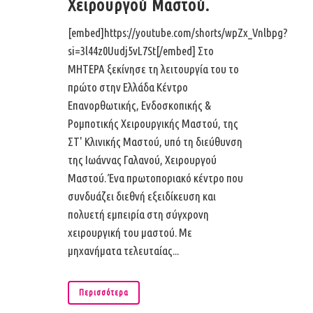
Χειρουργού Μαστού.
[embed]https://youtube.com/shorts/wpZx_Vnlbpg?
si=3l44z0Uudj5vL7St[/embed] Στο
ΜΗΤΕΡΑ ξεκίνησε τη λειτουργία του το
πρώτο στην Ελλάδα Κέντρο
Επανορθωτικής, Ενδοσκοπικής &
Ρομποτικής Χειρουργικής Μαστού, της
ΣΤ' Κλινικής Μαστού, υπό τη διεύθυνση
της Ιωάννας Γαλανού, Χειρουργού
Μαστού. Ένα πρωτοποριακό κέντρο που
συνδυάζει διεθνή εξειδίκευση και
πολυετή εμπειρία στη σύγχρονη
χειρουργική του μαστού. Με
μηχανήματα τελευταίας...
Περισσότερα