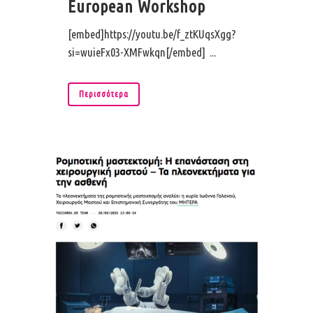
European Workshop
[embed]https://youtu.be/f_ztKUqsXgg?
si=wuieFx03-XMFwkqn[/embed] ...
Περισσότερα