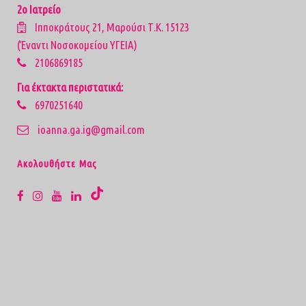
2ο Ιατρείο
Ιπποκράτους 21, Μαρούσι Τ.Κ. 15123
(Έναντι Νοσοκομείου ΥΓΕΙΑ)
2106869185
Για έκτακτα περιστατικά:
6970251640
ioanna.ga.ig@gmail.com
Aκολουθήστε Μας