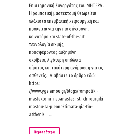
Επιστημονική Συνεργάτης του ΜΗΤΕΡΑ .
Η ρομποτική μαστεκτομή θεωρείται
ελάχιστα επεμβατική χειρουργική και
πρόκειται για την πιο σύγχρονη,
καινοτόμο και state-of-the-art
τεχνολογία αιχμής,
προσφέροντας αυξημένη
ακρίβεια, λιγότερη απώλεια
αίματος και ταχύτερη ανάρρωση για τις
ασθενείς. Διαβάστε το άρθρο εδώ:
https:
//www.ygeiamou.gr/blogs/rompotiki-
mastektomi-i-epanastasi-sti-chirourgiki-
mastou-ta-pleonektimata-gia-tin-
astheni/ ...
Περισσότερα