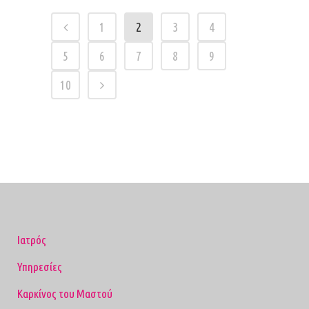
1
2
3
4
5
6
7
8
9
10
Ιατρός
Υπηρεσίες
Καρκίνος του Μαστού