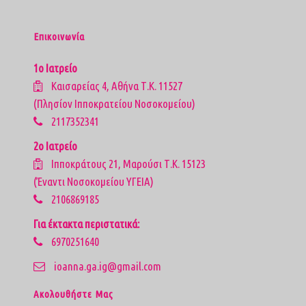
Επικοινωνία
1ο Ιατρείο
Καισαρείας 4, Αθήνα Τ.Κ. 11527
(Πλησίον Ιπποκρατείου Νοσοκομείου)
2117352341
2ο Ιατρείο
Ιπποκράτους 21, Μαρούσι Τ.Κ. 15123
(Έναντι Νοσοκομείου ΥΓΕΙΑ)
2106869185
Για έκτακτα περιστατικά:
6970251640
ioanna.ga.ig@gmail.com
Aκολουθήστε Μας