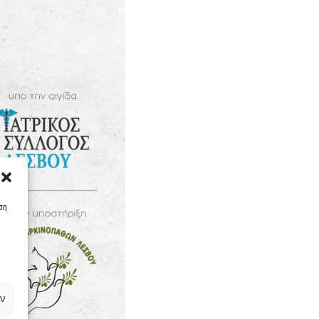
υση
ν