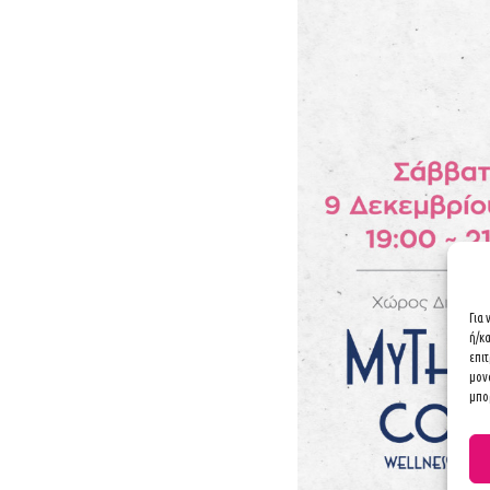
Για
ή/κ
επι
μον
μπορ