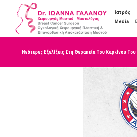
Ιατρός
Media
Νεότερες Εξελίξεις Στη Θεραπεία Του Καρκίνου Του