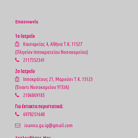
Επικοινωνία
1ο Ιατρείο
Καισαρείας 4, Αθήνα Τ.Κ. 11527
(Πλησίον Ιπποκρατείου Νοσοκομείου)
2117352341
2ο Ιατρείο
Ιπποκράτους 21, Μαρούσι Τ.Κ. 15123
(Έναντι Νοσοκομείου ΥΓΕΙΑ)
2106869185
Για έκτακτα περιστατικά:
6970251640
ioanna.ga.ig@gmail.com
Aκολουθήστε Μας