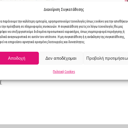
Διαχείριση Συγκατάθεσης
 να παρέχουμε την καλύτερη εμπειρία, χρησιμοποιούμε τεχνολογίες όπως cookies για την αποθήκε
αι την πρόσβαση σε πληροφορίες συσκευών. Η συγκατάθεση για τις εν λόγω τεχνολογίες θα μας
τρέψει να επεξεργαστούμε δεδομένα προσωπικού χαρακτήρα, όπως συμπεριφορά περιήγησης ή
αδικά αναγνωριστικά σε αυτόν τον ιστότοπο. Η μη συγκατάθεση ή η ανάκληση της συγκατάθεσης,
εί να επηρεάσει αρνητικά ορισμένες λειτουργίες και δυνατότητες.
Αποδοχή
Δεν αποδέχομαι
Προβολή προτιμήσεω
Πολιτική Cookies
Ϊ.