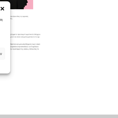
υση
ν