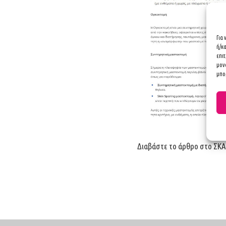
Για
ή/κ
επι
μον
μπορ
Διαβάστε το άρθρο στο
ΣΚΑ