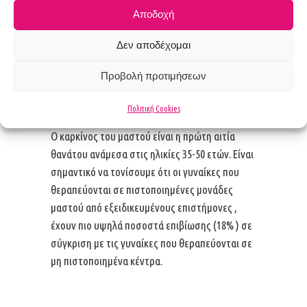
Αποδοχή
Δεν αποδέχομαι
Γιατί είναι σημαντικό μία γυναίκα με καρκίνο
του μαστού να θεραπεύεται σε ένα
K
έντρο
Προβολή προτιμήσεων
Μαστού και να χειρουργείται από
εξειδικευμένο χειρουργό μαστού?
Πολιτική Cookies
Ο καρκίνος του μαστού είναι η πρώτη αιτία
θανάτου ανάμεσα στις ηλικίες 35-50 ετών. Είναι
σημαντικό να τονίσουμε ότι οι γυναίκες που
θεραπεύονται σε πιστοποιημένες μονάδες
μαστού από εξειδικευμένους επιστήμονες ,
έχουν πιο υψηλά ποσοστά επιβίωσης (18% ) σε
σύγκριση με τις γυναίκες που θεραπεύονται σε
μη πιστοποιημένα κέντρα.