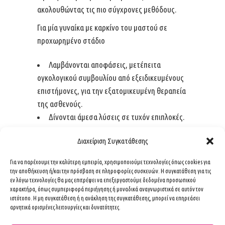
ακολουθώντας τις πιο σύγχρονες μεθόδους.
Για μία γυναίκα με καρκίνο του μαστού σε
προχωρημένο στάδιο
Λαμβάνονται αποφάσεις, μετέπειτα
ογκολογικού συμβουλίου από εξειδικευμένους
επιστήμονες, για την εξατομικευμένη θεραπεία
της ασθενούς.
Δίνονται άμεσα λύσεις σε τυχόν επιπλοκές.
Οι αποφάσεις για την ογκολογική θεραπεία, τη
Διαχείριση Συγκατάθεσης
χειρουργική ογκολογία και αποκατάσταση του
μαστού, την ακτινοθεραπεία , των
Για να παρέχουμε την καλύτερη εμπειρία, χρησιμοποιούμε τεχνολογίες όπως cookies για
την αποθήκευση ή/και την πρόσβαση σε πληροφορίες συσκευών. Η συγκατάθεση για τις
ακτινολογικών εξετάσεων λαμβάνονται από
εν λόγω τεχνολογίες θα μας επιτρέψει να επεξεργαστούμε δεδομένα προσωπικού
ομάδα εξειδικευμένων επιστημόνων
χαρακτήρα, όπως συμπεριφορά περιήγησης ή μοναδικά αναγνωριστικά σε αυτόν τον
ιστότοπο. Η μη συγκατάθεση ή η ανάκληση της συγκατάθεσης, μπορεί να επηρεάσει
διαφορετικών ειδικοτήτων με μεγάλη εμπειρία
αρνητικά ορισμένες λειτουργίες και δυνατότητες.
στον μαστό.