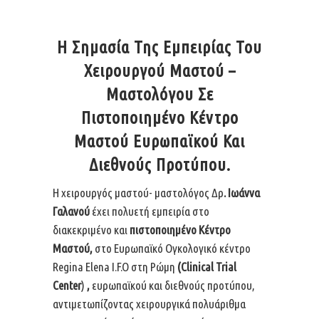
Η Σημασία Της Εμπειρίας Του
Χειρουργού Μαστού –
Μαστολόγου Σε
Πιστοποιημένο Κέντρο
Μαστού Ευρωπαϊκού Και
Διεθνούς Προτύπου.
Η χειρουργός μαστού- μαστολόγος Δρ
. Ιωάννα
Γαλανού
έχει πολυετή εμπειρία στο
διακεκριμένο και
πιστοποιημέν
o Κέντρ
o
Μαστού,
στο Ευρωπαϊκό Ογκολογικό κέντρο
Regina Elena I.F.O στη Ρώμη
(
Clinical
Trial
Center
)
,
ευρωπαϊκού και διεθνούς προτύπου,
αντιμετωπίζοντας χειρουργικά πολυάριθμα