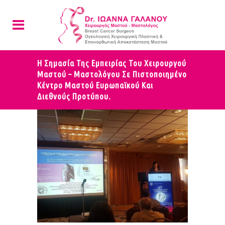
Η Σημασία Της Εμπειρίας Του Χειρουργού
Μαστού – Μαστολόγου Σε Πιστοποιημένο
Κέντρο Μαστού Ευρωπαϊκού Και
Διεθνούς Προτύπου.