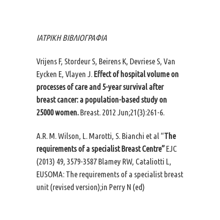
ΙΑΤΡΙΚΗ ΒΙΒΛΙΟΓΡΑΦΙΑ
Vrijens F, Stordeur S, Beirens K, Devriese S, Van
Eycken E, Vlayen J.
Effect of hospital volume on
processes of care and 5-year survival after
breast cancer: a population-based study on
25000 women.
Breast. 2012 Jun;21(3):261-6.
A.R. M. Wilson, L. Marotti, S. Bianchi et al “
The
requirements of a specialist Breast Centre”
EJC
(2013) 49, 3579-3587 Blamey RW, Cataliotti L,
EUSOMA: The requirements of a specialist breast
unit (revised version);in Perry N (ed)