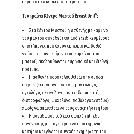
περιστατικά καρκίνου του μαστού.
Τι σημαίνει Κέντρο Μαστού ῞
Breast
Unit
῝;
Στα Κέντρα Μαστού η ασθενής με καρκίνο
του μαστού συνοδεύεται από εξειδικευμένους
επιστήμονες που έχουν εμπειρία και βαθιά
γνώση στο αντικείμενο του καρκίνου του
μαστού, ακολουθώντας ευρωπαϊκά και διεθνή
πρότυπα.
H ασθενής παρακολουθείται από ομάδα
ιατρών (χειρουργό μαστού- μαστολόγο,
ογκολόγο, ακτινολόγο, ακτινοθεραπευτή,
διατροφολόγο, ψυχολόγο, παθολογοανατόμο)
χωρίς να απαιτείται να τους αναζητήσει η ίδια.
Η μονάδα μαστού έχει υψηλό επίπεδο
οργάνωσης με συγκεκριμένα επιστημονικά
κριτήρια και γίνεται συνεχής ενημέρωση του